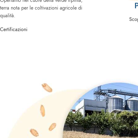
Operiamo nel cuore della verde Irpinia,
Pizzerie
terra nota per le coltivazioni agricole di
qualità.
Scopri di più
Scop
Certificazioni