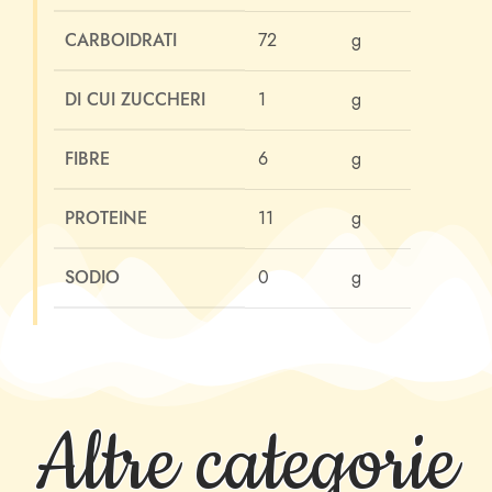
CARBOIDRATI
72
g
DI CUI ZUCCHERI
1
g
FIBRE
6
g
PROTEINE
11
g
SODIO
0
g
Altre categorie