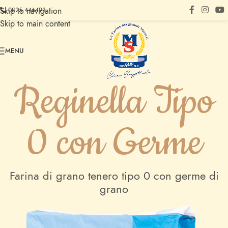
Skip to navigation
0825 446493
Skip to main content
MENU
Reginella Tipo
0 con Germe
Farina di grano tenero tipo 0 con germe di
grano