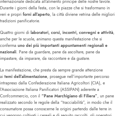
internazionale dedicata all’alimento principe delle nostre tavole.
Durante i giorni della festa, con le piazze che si trasformano in
veri e propri
forni all’aperto
, la città diviene vetrina delle migliori
tradizioni panificatorie.
Quattro giorni di
laboratori, corsi, incontri, convegni e attività
,
anche per le scuole, animano questa manifestazione che si
conferma
uno dei più importanti appuntamenti regionali e
nazionali
. Pane da guardare, pane da ascoltare, pane da
impastare, da imparare, da raccontare e da gustare.
La manifestazione, che presta da sempre grande attenzione
ai
temi dell’alimentazione
, prosegue nell’importante percorso
intrapreso dalla Confederazione Italiana Agricoltori (CIA), e
l’Associazione Italiana Panificatori (ASSIPAN) aderente a
Confcommercio, con il
“Pane Marchigiano di Filiera”
, un pane
realizzato secondo le regole della “tracciabilità”, in modo che il
consumatore possa conoscerne le origini partendo dalle terre in
cui vengono coltivati i cereali e di seguito raccolti, gli operatori