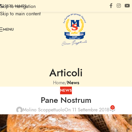
Skip to navigation
0825 446493
Skip to main content
MENU
Articoli
Home
/
News
NEWS
Pane Nostrum
0
Molino Scoppettuolo
On 11 Settembre 2018