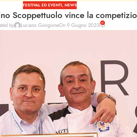
FESTIVAL ED EVENTI
,
NEWS
ino Scoppettuolo vince la competizi
0
sted by
Luciano Giorgione
On 9 Giugno 2023