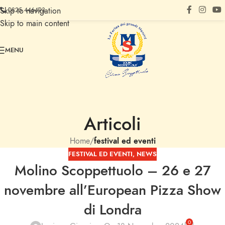
Skip to navigation
0825 446493
Skip to main content
MENU
Articoli
Home
/
festival ed eventi
FESTIVAL ED EVENTI
,
NEWS
Molino Scoppettuolo – 26 e 27
novembre all’European Pizza Show
di Londra
0