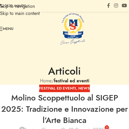
Skip to navigation
0825 446493
Skip to main content
MENU
Articoli
Home
/
festival ed eventi
FESTIVAL ED EVENTI
,
NEWS
Molino Scoppettuolo al SIGEP
2025: Tradizione e Innovazione per
l’Arte Bianca
0